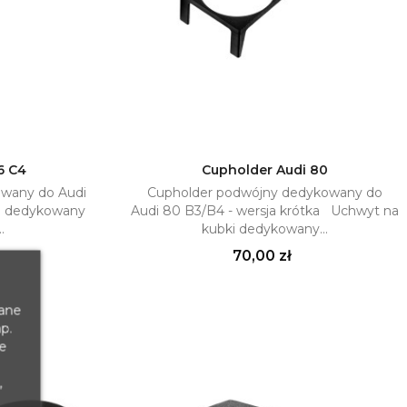
6 C4
Cupholder Audi 80
wany do Audi
Cupholder podwójny dedykowany do
yka
Dodaj do koszyka

i dedykowany
Audi 80 B3/B4 - wersja krótka Uchwyt na
.
kubki dedykowany...
Cena
70,00 zł
dane
p.
te
,