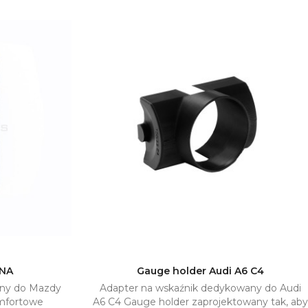
 NA
Gauge holder Audi A6 C4
any do Mazdy
Adapter na wskaźnik dedykowany do Audi
yka
Dodaj do koszyka

mfortowe
A6 C4 Gauge holder zaprojektowany tak, aby