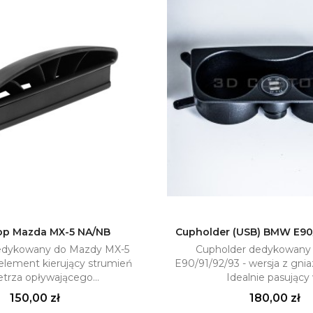
op Mazda MX-5 NA/NB
Cupholder (USB) BMW E90
dedykowany do Mazdy MX-5
Cupholder dedykowan
Dodaj do koszyka
Dodaj do kosz

element kierujący strumień
E90/91/92/93 - wersja z gn
trza opływającego...
Idealnie pasujący 
Cena
Cena
150,00 zł
180,00 zł