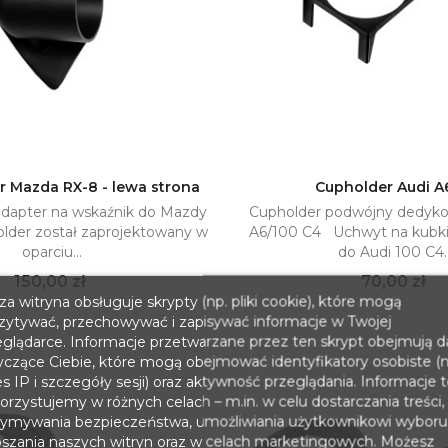
r Mazda RX-8 - lewa strona
Cupholder Audi A
dapter na wskaźnik do Mazdy
Cupholder podwójny dedyko
Dodaj do koszyka
Dodaj do kosz

lder został zaprojektowany w
A6/100 C4 Uchwyt na kubk
oparciu...
do Audi 100 C4..
Cena
Cena
150,00 zł
70,00 zł
a witryna obsługuje skrypty (np. pliki cookie), które mogą
zytywać, przechowywać i zapisywać informacje w Twojej
eglądarce. Informacje przetwarzane przez ten skrypt obejmują 
yczące Ciebie, które mogą obejmować identyfikatory osobiste (n
s IP i szczegóły sesji) oraz aktywność przeglądania. Informacje 
rzystujemy w różnych celach – m.in. w celu dostarczania treści,
zymywania bezpieczeństwa, umożliwiania użytkownikowi wyboru
pszania naszych witryn oraz w celach marketingowych. Możesz