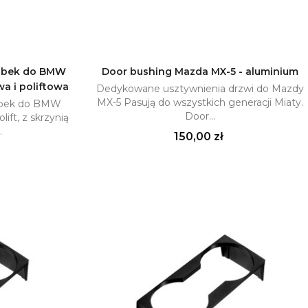
ubek do BMW
Door bushing Mazda MX-5 - aluminium
wa i poliftowa
Dedykowane usztywnienia drzwi do Mazdy
yka
Dodaj do koszyka

MX-5 Pasują do wszystkich generacji Miaty.
ubek do BMW
Door...
lift, z skrzynią
.
Cena
150,00 zł