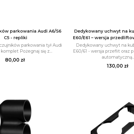
ników parkowania Audi A6/S6
Dedykowany uchwyt na k
C5 - repliki
E60/E61 – wersja przedlifto
Dodaj do koszyka
Dodaj do kosz

k czujników parkowania tył Audi
Dedykowany uchwyt na k
 komplet Pożegnaj się z...
E60/61 - wersja przeflit oraz po
automatyczną..
Cena
80,00 zł
Cena
130,00 zł