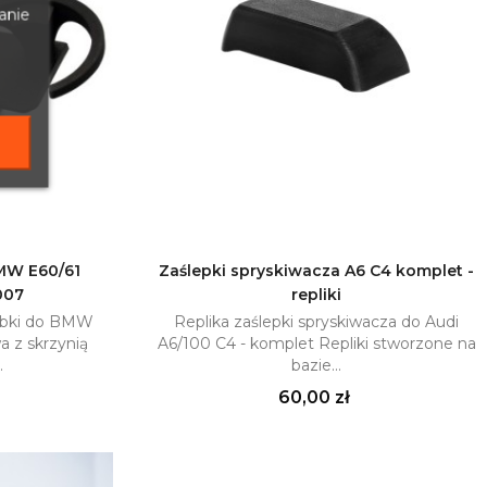
anie
MW E60/61
Zaślepki spryskiwacza A6 C4 komplet -
007
repliki
yka
Dodaj do koszyka

ubki do BMW
Replika zaślepki spryskiwacza do Audi
a z skrzynią
A6/100 C4 - komplet Repliki stworzone na
.
bazie...
Cena
60,00 zł