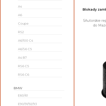
A4
Blokady zamk
A6

5Autorskie re
Coupe
do Maz
RS2
A6/100 C4
A6/S6 C5
A4 B7
RS6 C5
RS6 C6
BMW
E60/61
E90/91/92/93