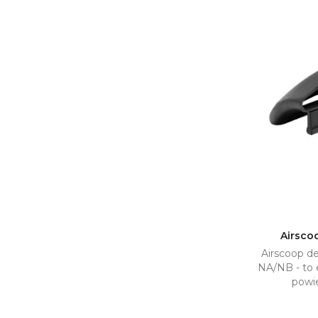
Airsco
Airscoop 

NA/NB - to 
powie