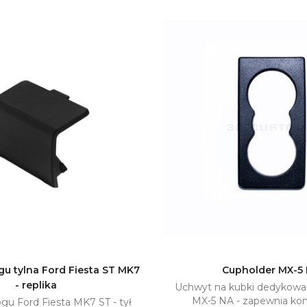
gu tylna Ford Fiesta ST MK7
Cupholder MX-5
- replika
Uchwyt na kubki dedykow
Dodaj do koszyka
Dodaj do kosz

MX-5 NA - zapewnia ko
gu Ford Fiesta MK7 ST - tył