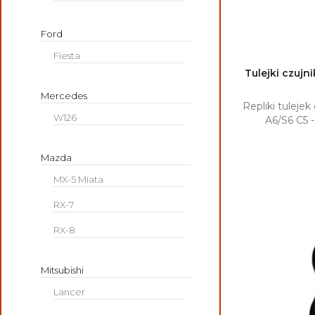
Ford
Fiesta
Tulejki czuj

Mercedes
Repliki tuleje
W126
A6/S6 C5 -
Mazda
MX-5 Miata
RX-7
RX-8
Mitsubishi
Lancer