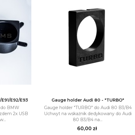
/E91/E92/E93
Gauge holder Audi 80 - "TURBO"
y do BMW
Gauge holder "TURBO" do Audi 80 B3/B4
yka
Dodaj do koszyka

iazdem 2x USB
Uchwyt na wskaźnik dedykowany do Audi
w...
80 B3/B4 na...
Cena
60,00 zł