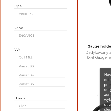
Opel
Vectra C
Volvo
S40/V40 I
Gauge holde
VW
Dedykowany a

Golf Mk2
RX-8 Gauge ho
Passat B3
Nasz
Passat B4
odc
Passat B5
prz
dot
adre
Honda
wyko
utr
Civic
ule