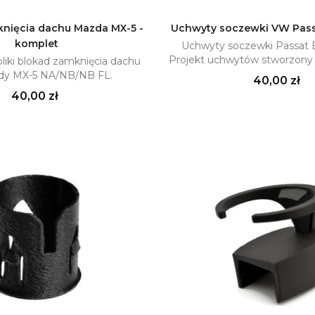
nięcia dachu Mazda MX-5 -
Uchwyty soczewki VW Passat
komplet
Uchwyty soczewki Passat 
Dodaj do koszyka
Dodaj do kosz

Projekt uchwytów stworzony n
pliki blokad zamknięcia dachu
dy MX-5 NA/NB/NB FL.
Cena
40,00 zł
Cena
40,00 zł