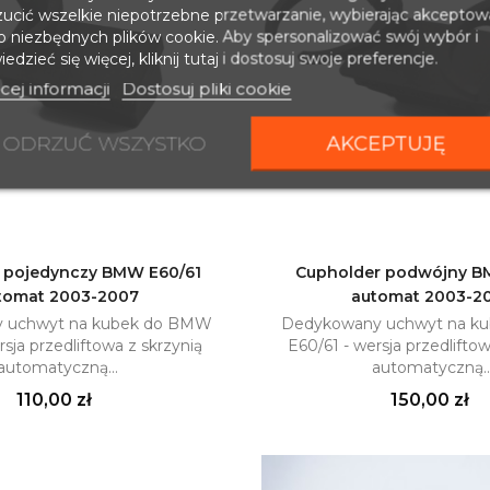
zucić wszelkie niepotrzebne przetwarzanie, wybierając akceptow
ko niezbędnych plików cookie. Aby spersonalizować swój wybór i
edzieć się więcej, kliknij tutaj i dostosuj swoje preferencje.
cej informacji
Dostosuj pliki cookie
ODRZUĆ WSZYSTKO
AKCEPTUJĘ
 pojedynczy BMW E60/61
Cupholder podwójny B
tomat 2003-2007
automat 2003-2
Dodaj do koszyka
Dodaj do kosz

 uchwyt na kubek do BMW
Dedykowany uchwyt na k
rsja przedliftowa z skrzynią
E60/61 - wersja przedliftow
automatyczną...
automatyczną..
Cena
Cena
110,00 zł
150,00 zł