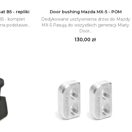
 B5 - repliki
Door bushing Mazda MX-5 - POM
B5 - komplet
Dedykowane usztywnienia drzwi do Mazdy
yka
Dodaj do koszyka

a podstawie...
MX-5 Pasują do wszystkich generacji Miaty.
Door...
Cena
130,00 zł