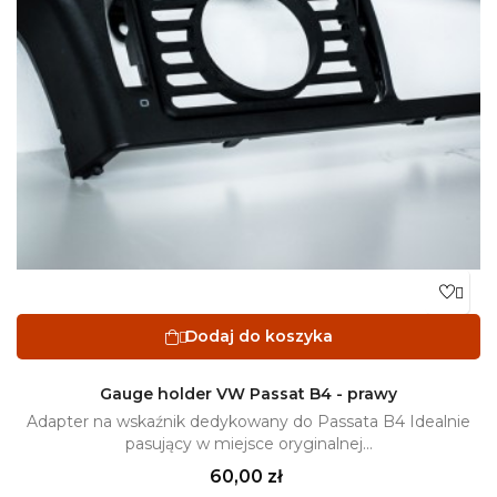

Dodaj do koszyka

Gauge holder VW Passat B4 - prawy
Adapter na wskaźnik dedykowany do Passata B4 Idealnie
pasujący w miejsce oryginalnej...
Cena
60,00 zł