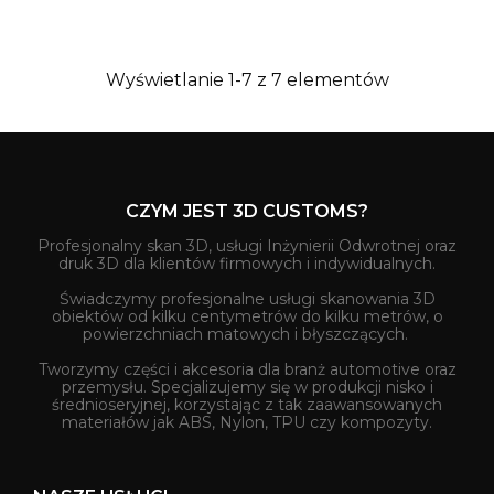
Wyświetlanie 1-7 z 7 elementów
CZYM JEST 3D CUSTOMS?
Profesjonalny skan 3D, usługi Inżynierii Odwrotnej oraz
druk 3D dla klientów firmowych i indywidualnych.
Świadczymy profesjonalne usługi skanowania 3D
obiektów od kilku centymetrów do kilku metrów, o
powierzchniach matowych i błyszczących.
Tworzymy części i akcesoria dla branż automotive oraz
przemysłu. Specjalizujemy się w produkcji nisko i
średnioseryjnej, korzystając z tak zaawansowanych
materiałów jak ABS, Nylon, TPU czy kompozyty.