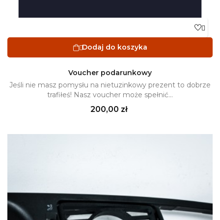

Dodaj do koszyka

Voucher podarunkowy
Jeśli nie masz pomysłu na nietuzinkowy prezent to dobrze
trafiłeś! Nasz voucher może spełnić...
Cena
200,00 zł