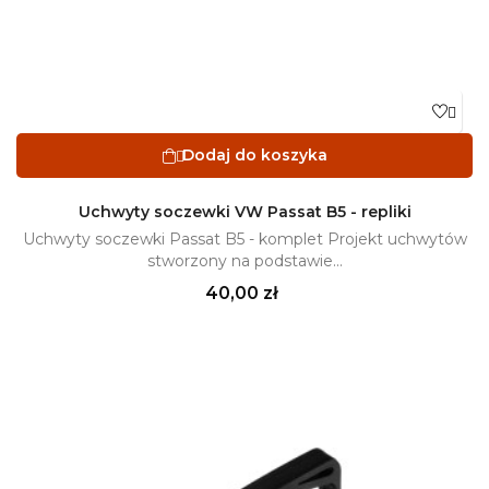

Dodaj do koszyka

Uchwyty soczewki VW Passat B5 - repliki
Uchwyty soczewki Passat B5 - komplet Projekt uchwytów
stworzony na podstawie...
Cena
40,00 zł