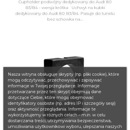
Cupholder podwójny dedykowany do Audi 80
B3/B4 - wersja krótka Uchwyt na kubki
dedykowany do Audi 80 B3/B4. Pasuje do tunelu
bez schowka na...
Nasza witryna obsługuje skrypty (np. pliki cookie), które
mogą odczytywać, przechowywać i zapisywać
informacje w Twojej przeglądarce. Informacje
przetwarzane przez ten skrypt obejmują dane
dotyczące Ciebie, które mogą obejmować
identyfikatory osobiste (np. adres IP i szczegóły sesji)
oraz aktywność przeglądania. Informacje te
wykorzystujemy w różnych celach – m.in. w celu
dostarczania treści, utrzymywania bezpieczeństwa,
umożliwiania użytkownikowi wyboru, ulepszania naszych