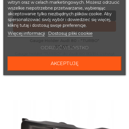
witryn oraz w celach marketingowych. Możesz odrzucić
wszelkie niepotrzebne przetwarzanie, wybierając
akceptowanie tylko niezbędnych plików cookie. Aby
DODAJ DO ULUBIONYCH

spersonalizować swój wybór i dowiedzieć się więcej,
kliknij tutaj i dostosuj swoje preferencje.
Dodaj do koszyka

Więcej informacji
Dostosuj pliki cookie
Gauge Holder Audi 80 - "TURBO"
60,00 zł
ODRZUĆ WSZYSTKO
Gauge holder "TURBO" do Audi 80 B3/B4 Uchwyt
na wskaźnik dedykowany do Audi 80 B3/B4 na
AKCEPTUJĘ
standardowy wskaźnik 52 mm. Pasuje idealnie w...