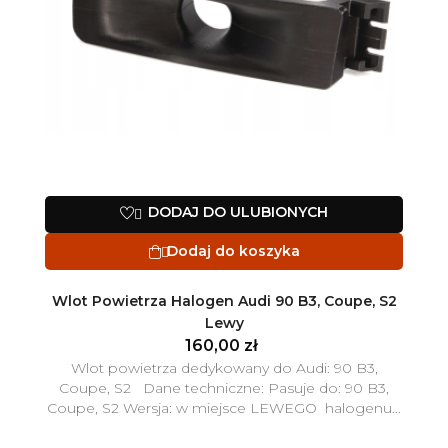
DODAJ DO ULUBIONYCH

Dodaj do koszyka

Wlot Powietrza Halogen Audi 90 B3, Coupe, S2
Lewy
160,00 zł
Wlot powietrza dedykowany do Audi: 90 B3,
Coupe, S2 Dane techniczne: Pasuje do: 90 B3,
Coupe, S2 Wersja: w miejsce LEWEGO halogenu...