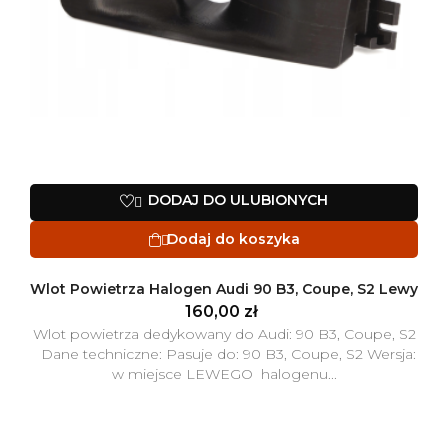
DODAJ DO ULUBIONYCH

Dodaj do koszyka

Wlot Powietrza Halogen Audi 90 B3, Coupe, S2 Lewy
160,00 zł
Wlot powietrza dedykowany do Audi: 90 B3, Coupe, S2
Dane techniczne: Pasuje do: 90 B3, Coupe, S2 Wersja:
w miejsce LEWEGO halogenu...