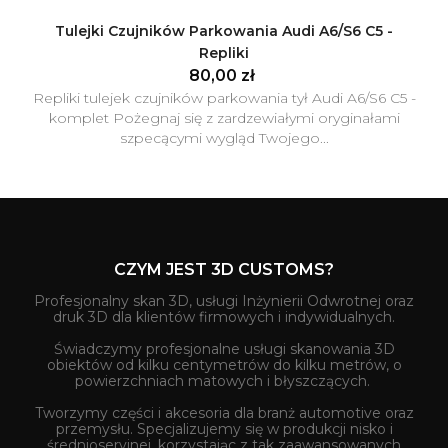
Tulejki Czujników Parkowania Audi A6/S6 C5 -
Repliki
80,00 zł
Repliki tulejek czujników parkowania tył Audi A6/S6 C5 -
komplet Pożegnaj się z zardzewiałymi oryginałami
szpecącymi wygląd Twojego...
CZYM JEST 3D CUSTOMS?
Profesjonalny skan 3D, usługi Inżynierii Odwrotnej oraz
druk 3D dla klientów firmowych i indywidualnych.
Świadczymy profesjonalne usługi skanowania 3D
obiektów od kilku centymetrów do kilku metrów, o
powierzchniach matowych i błyszczących.
Tworzymy części i akcesoria dla branż automotive oraz
przemysłu. Specjalizujemy się w produkcji nisko i
średnioseryjnej, korzystając z tak zaawansowanych