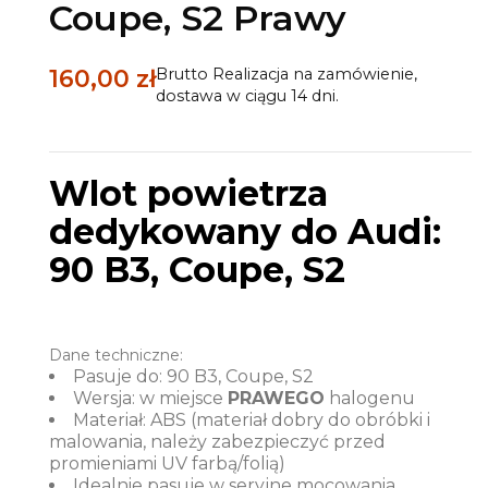
Coupe, S2 Prawy
160,00 zł
Brutto
Realizacja na zamówienie,
dostawa w ciągu 14 dni.
Wlot powietrza
dedykowany do Audi:
90 B3, Coupe, S2
Dane techniczne:
Pasuje do: 90 B3, Coupe, S2
Wersja: w miejsce
PRAWEGO
halogenu
Materiał: ABS (materiał dobry do obróbki i
malowania, należy zabezpieczyć przed
promieniami UV farbą/folią)
Idealnie pasuje w seryjne mocowania