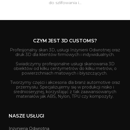
do szlifowania i...
CZYM JEST 3D CUSTOMS?
Profesjonalny skan 3D, usługi Inżynierii Odwrotnej oraz
druk 3D dla klientów firmowych i indywidualnych.
Świadczymy profesjonalne usługi skanowania 3D
obiektów od kilku centymetrów do kilku metrów, o
powierzchniach matowych i błyszczących.
Tworzymy części i akcesoria dla branż automotive oraz
przemysłu. Specjalizujemy się w produkcji nisko i
średnioseryjnej, korzystając z tak zaawansowanych
materiałów jak ABS, Nylon, TPU czy kompozyty.
NASZE USŁUGI
Inżynieria Odwrotna