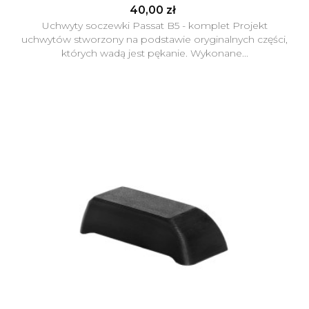
40,00 zł
Uchwyty soczewki Passat B5 - komplet Projekt
uchwytów stworzony na podstawie oryginalnych części,
których wadą jest pękanie. Wykonane...