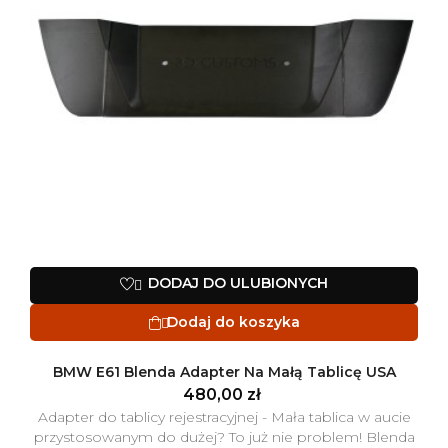
DODAJ DO ULUBIONYCH

Dodaj do koszyka

BMW E61 Blenda Adapter Na Małą Tablicę USA
480,00 zł
Adapter do tablicy rejestracyjnej - Mała tablica w aucie
przystosowanym do dużej? To już nie problem! Blenda