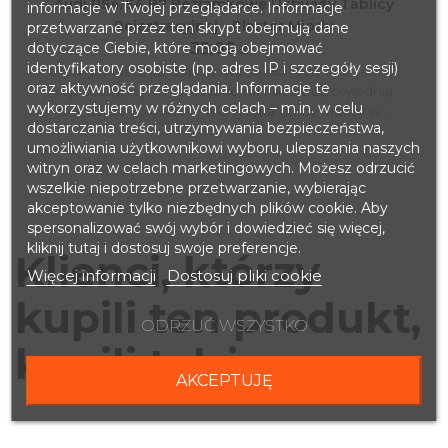
Audi RS4/S4 B7 Bezramkowe Uchwyty Tablicy
informacje w Twojej przeglądarce. Informacje
Rejestracyjnej - Plaster Miodu
przetwarzane przez ten skrypt obejmują dane
dotyczące Ciebie, które mogą obejmować
35,00 zł
identyfikatory osobiste (np. adres IP i szczegóły sesji)
Uchwyty idealnie dopasowano do rozmiaru tablicy
oraz aktywność przeglądania. Informacje te
rejestracyjnej - mocowane na klik z odpowiednią
wykorzystujemy w różnych celach – m.in. w celu
siłą, dzięki czemu nie ma ryzyka utraty tablicy w...
dostarczania treści, utrzymywania bezpieczeństwa,
umożliwiania użytkownikowi wyboru, ulepszania naszych
witryn oraz w celach marketingowych. Możesz odrzucić
wszelkie niepotrzebne przetwarzanie, wybierając
akceptowanie tylko niezbędnych plików cookie. Aby
spersonalizować swój wybór i dowiedzieć się więcej,
kliknij tutaj i dostosuj swoje preferencje.
Klienci, którzy
Więcej informacji
Dostosuj pliki cookie
kupili ten produkt,
ODRZUĆ WSZYSTKO
kupili także:
AKCEPTUJĘ