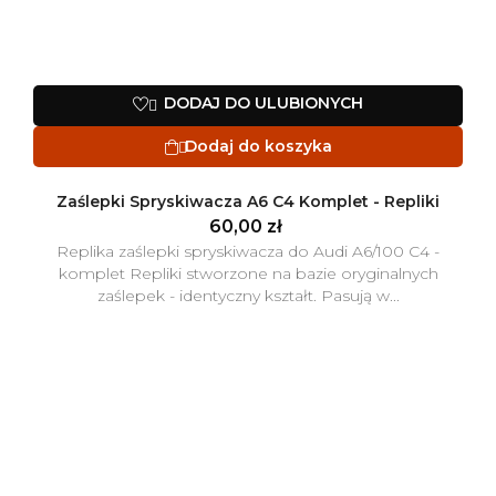
DODAJ DO ULUBIONYCH

Dodaj do koszyka

Zaślepki Spryskiwacza A6 C4 Komplet - Repliki
60,00 zł
Replika zaślepki spryskiwacza do Audi A6/100 C4 -
komplet Repliki stworzone na bazie oryginalnych
zaślepek - identyczny kształt. Pasują w...