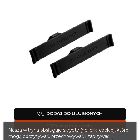
DODAJ DO ULUBIONYCH

Dodaj do koszyka

Nasza witryna obsługuje skrypty (np. pliki cookie), które
mogą odczytywać, przechowywać i zapisywać