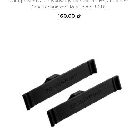
Wlot powietrza dedykowany do Audi: 90 B3, Coupe, S2
Dane techniczne: Pasuje do: 90 B3,...
Cena
160,00 zł