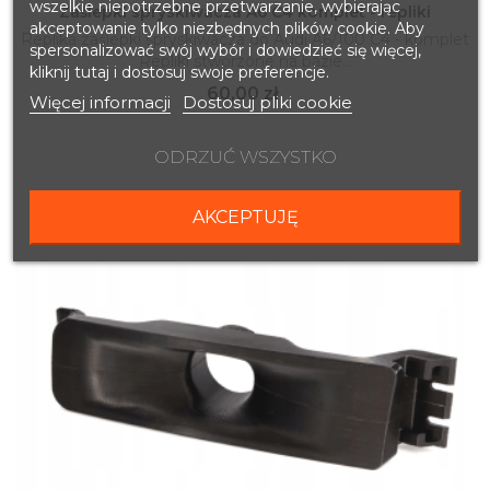
wszelkie niepotrzebne przetwarzanie, wybierając
Zaślepki spryskiwacza A6 C4 komplet - repliki
akceptowanie tylko niezbędnych plików cookie. Aby
Replika zaślepki spryskiwacza do Audi A6/100 C4 - komplet
spersonalizować swój wybór i dowiedzieć się więcej,
Repliki stworzone na bazie...
kliknij tutaj i dostosuj swoje preferencje.
Cena
60,00 zł
Więcej informacji
Dostosuj pliki cookie
ODRZUĆ WSZYSTKO
AKCEPTUJĘ