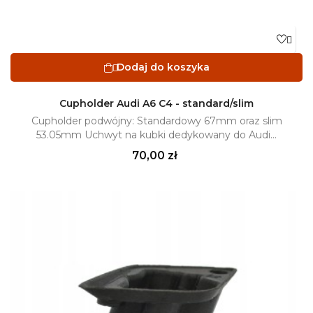

Dodaj do koszyka

Cupholder Audi A6 C4 - standard/slim
Cupholder podwójny: Standardowy 67mm oraz slim
53.05mm Uchwyt na kubki dedykowany do Audi...
Cena
70,00 zł