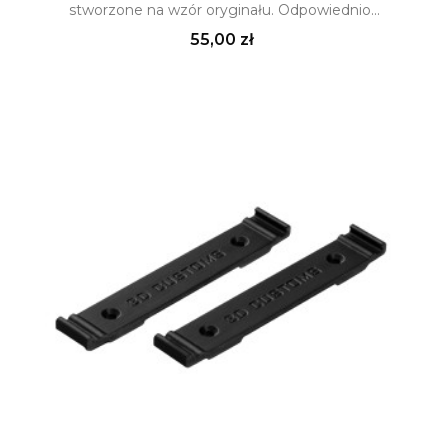
stworzone na wzór oryginału. Odpowiednio...
Cena
55,00 zł