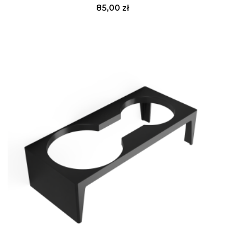
Cena
85,00 zł