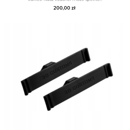
Cena
200,00 zł