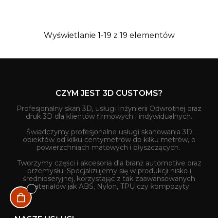
Wyświetlanie 1-19 z 19 elementów
CZYM JEST 3D CUSTOMS?
Profesjonalny skan 3D, usługi Inżynierii Odwrotnej oraz
druk 3D dla klientów firmowych i indywidualnych.
Świadczymy profesjonalne usługi skanowania 3D
obiektów od kilku centymetrów do kilku metrów, o
powierzchniach matowych i błyszczących.
Tworzymy części i akcesoria dla branż automotive oraz
przemysłu. Specjalizujemy się w produkcji nisko i
średnioseryjnej, korzystając z tak zaawansowanych
materiałów jak ABS, Nylon, TPU czy kompozyty.