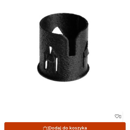

Dodaj do koszyka
