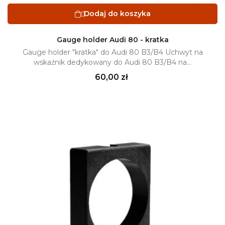
Dodaj do koszyka

Gauge holder Audi 80 - kratka
Gauge holder "kratka" do Audi 80 B3/B4 Uchwyt na
wskaźnik dedykowany do Audi 80 B3/B4 na...
Cena
60,00 zł