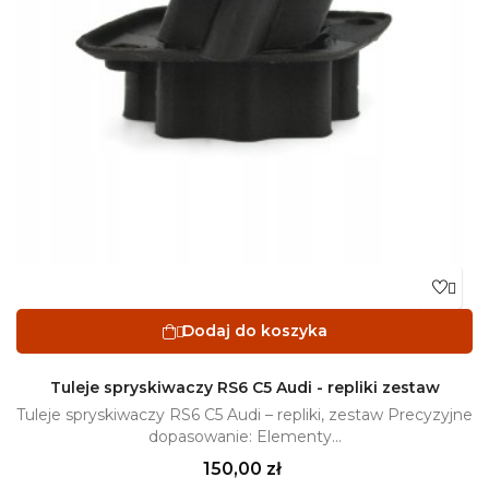

Dodaj do koszyka

Tuleje spryskiwaczy RS6 C5 Audi - repliki zestaw
Tuleje spryskiwaczy RS6 C5 Audi – repliki, zestaw Precyzyjne
dopasowanie: Elementy...
Cena
150,00 zł