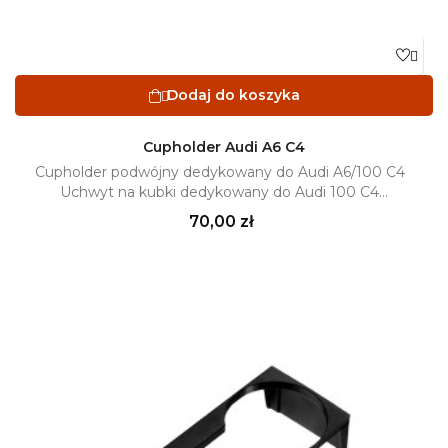

Dodaj do koszyka

Cupholder Audi A6 C4
Cupholder podwójny dedykowany do Audi A6/100 C4
Uchwyt na kubki dedykowany do Audi 100 C4...
Cena
70,00 zł