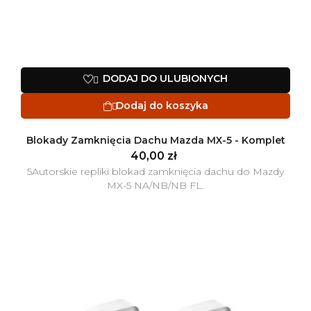
DODAJ DO ULUBIONYCH

Dodaj do koszyka

Blokady Zamknięcia Dachu Mazda MX-5 - Komplet
40,00 zł
5Autorskie repliki blokad zamknięcia dachu do Mazdy
MX-5 NA/NB/NB FL.