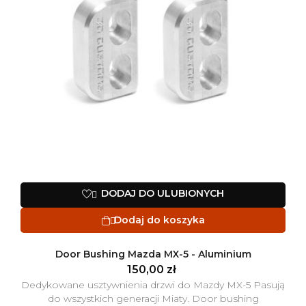
DODAJ DO ULUBIONYCH

Dodaj do koszyka

Door Bushing Mazda MX-5 - Aluminium
150,00 zł
Dedykowane usztywnienia drzwi do Mazdy MX-5 Pasują
do wszystkich generacji Miaty. Door bushing