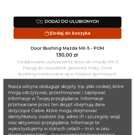
DODAJ DO ULUBIONYCH

Dodaj do koszyka

Door Bushing Mazda MX-5 - POM
130,00 zł
Dedykowane usztywnienia drzwi do Mazdy MX-5
Pasują do wszystkich generacji Miaty. Door
bushing montowane są w miejsce gumowych
amortyzatorów...
Nasza witryna obsługuje skrypty (np. pliki cookie), które
mogą odczytywać, przechowywać i zapisywać
informacje w Twojej przeglądarce. Informacje
przetwarzane przez ten skrypt obejmują dane
dotyczące Ciebie, które mogą obejmować
identyfikatory osobiste (np. adres IP i szczegóły sesji)
oraz aktywność przeglądania. Informacje te
wykorzystujemy w różnych celach – m.in. w celu
dostarczania treści, utrzymywania bezpieczeństwa,