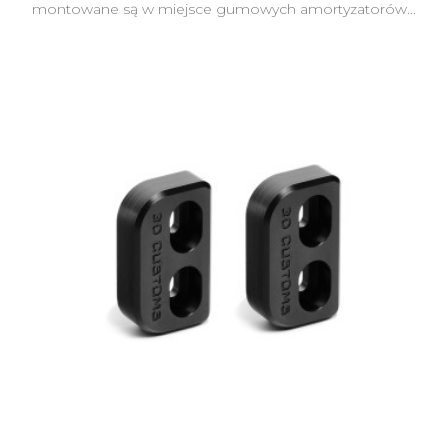
montowane są w miejsce gumowych amortyzatorów...