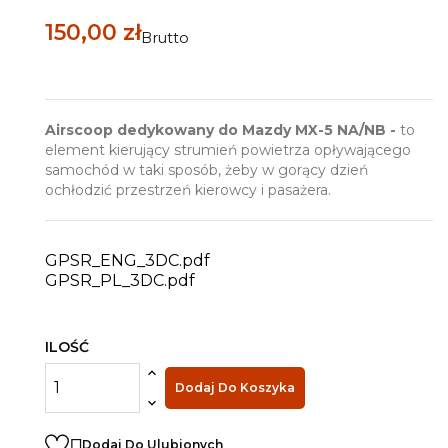
150,00 zł
Brutto
Airscoop dedykowany do Mazdy MX-5 NA/NB -
to
element kierujący strumień powietrza opływającego
samochód w taki sposób, żeby w gorący dzień
ochłodzić przestrzeń kierowcy i pasażera.
GPSR_ENG_3DC.pdf
GPSR_PL_3DC.pdf
ILOŚĆ
Dodaj Do Koszyka

Dodaj Do Ulubionych