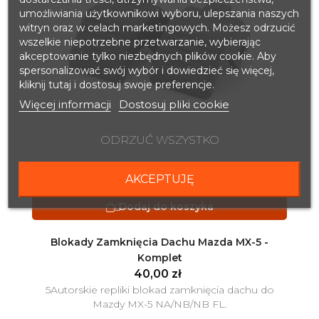
umożliwiania użytkownikowi wyboru, ulepszania naszych
witryn oraz w celach marketingowych. Możesz odrzucić
wszelkie niepotrzebne przetwarzanie, wybierając
akceptowanie tylko niezbędnych plików cookie. Aby
spersonalizować swój wybór i dowiedzieć się więcej,
kliknij tutaj i dostosuj swoje preferencje.
Więcej informacji
Dostosuj pliki cookie
ODRZUĆ WSZYSTKO
AKCEPTUJĘ
DODAJ DO ULUBIONYCH

Dodaj do koszyka

Blokady Zamknięcia Dachu Mazda MX-5 -
Komplet
40,00 zł
5Autorskie repliki blokad zamknięcia dachu do
Mazdy MX-5 NA/NB/NB FL.