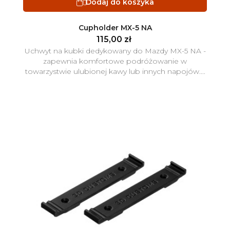
Dodaj do koszyka

Cupholder MX-5 NA
115,00 zł
Uchwyt na kubki dedykowany do Mazdy MX-5 NA -
zapewnia komfortowe podróżowanie w
towarzystwie ulubionej kawy lub innych napojów....