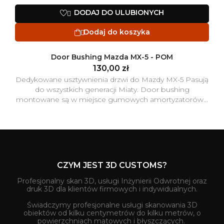
DODAJ DO ULUBIONYCH

Dodaj do koszyka

Door Bushing Mazda MX-5 - POM
130,00 zł
Dedykowane usztywnienia drzwi do Mazdy MX-5 Pasują
do wszystkich generacji Miaty. Door bushing
montowane są w miejsce gumowych amortyzatorów...
CZYM JEST 3D CUSTOMS?
Profesjonalny skan 3D, usługi Inżynierii Odwrotnej oraz
druk 3D dla klientów firmowych i indywidualnych.
Świadczymy profesjonalne usługi skanowania 3D
obiektów od kilku centymetrów do kilku metrów, o
powierzchniach matowych i błyszczących.