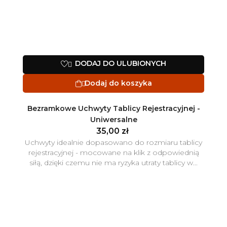
DODAJ DO ULUBIONYCH

Dodaj do koszyka

Bezramkowe Uchwyty Tablicy Rejestracyjnej -
Uniwersalne
35,00 zł
Uchwyty idealnie dopasowano do rozmiaru tablicy
rejestracyjnej - mocowane na klik z odpowiednią
siłą, dzięki czemu nie ma ryzyka utraty tablicy w...