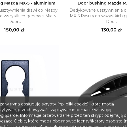
g Mazda MX-5 - aluminium
Door bushing Mazda M
sztywnienia drzwi do Mazdy
Dedykowane usztywnienia d
Dodaj do koszyka
Dodaj do kosz

o wszystkich generacji Miaty.
MX-5 Pasują do wszystkich ge
Door...
Door...
Cena
Cena
150,00 zł
130,00 zł
a witryna obsługuje skrypty (np. pliki cookie), które mogą
zytywać, przechowywać i zapisywać informacje w Twojej
eglądarce. Informacje przetwarzane przez ten skrypt obejmują 
yczące Ciebie, które mogą obejmować identyfikatory osobiste (n
s IP i szczegóły sesji) oraz aktywność przeglądania. Informacje 