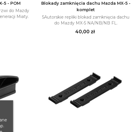
X-5 - POM
Blokady zamknięcia dachu Mazda MX-5 -
komplet
rzwi do Mazdy
yka
Dodaj do koszyka

neracji Miaty.
5Autorskie repliki blokad zamknięcia dachu
do Mazdy MX-5 NA/NB/NB FL.
Cena
40,00 zł
dane
p.
te