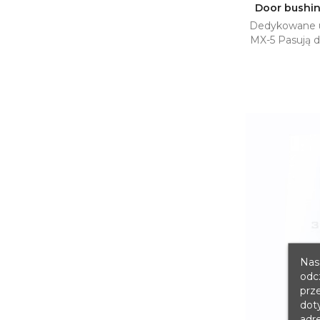
Door bushin
Dedykowane u

MX-5 Pasują d
Nasz
odc
prz
dot
adre