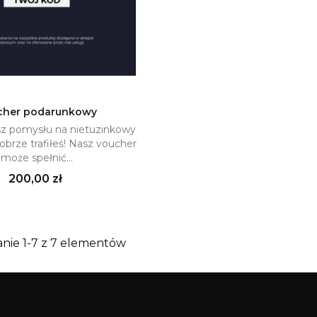
cher podarunkowy
asz pomysłu na nietuzinkowy
Dodaj do koszyka
obrze trafiłeś! Nasz voucher
może spełnić...
Cena
200,00 zł
nie 1-7 z 7 elementów