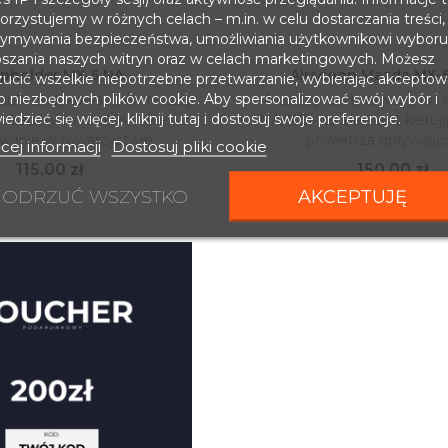
rzystujemy w różnych celach – m.in. w celu dostarczania treści,
zymywania bezpieczeństwa, umożliwiania użytkownikowi wyboru
pszania naszych witryn oraz w celach marketingowych. Możesz
pholder MX-5 NA
Airscoop Mazda MX-
zucić wszelkie niepotrzebne przetwarzanie, wybierając akceptow
ko niezbędnych plików cookie. Aby spersonalizować swój wybór i
ubki dedykowany do Mazdy
Airscoop dedykowany do 
Dodaj do koszyka
Dodaj do kosz

edzieć się więcej, kliknij tutaj i dostosuj swoje preferencje.
 - zapewnia komfortowe
NA/NB - to element kieruj
wanie w towarzystwie...
powietrza opływając
cej informacji
Dostosuj pliki cookie
Cena
Cena
115,00 zł
150,00 zł
ODRZUĆ WSZYSTKO
AKCEPTUJĘ