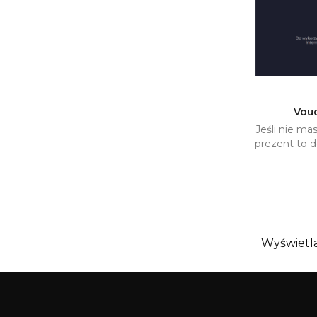
Vou
Jeśli nie m

prezent to d
Wyświetla