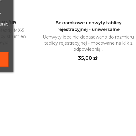
,
5 NA/NB
Bezramkowe uchwyty tablicy
anie
rejestracyjnej - uniwersalne
Mazdy MX-5
yka
Dodaj do koszyka

ący strumień
Uchwyty idealnie dopasowano do rozmiaru
ego...
tablicy rejestracyjnej - mocowane na klik z
odpowiednią...
Cena
35,00 zł