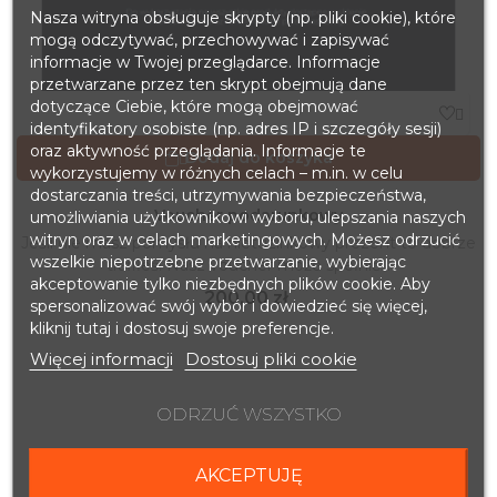
Nasza witryna obsługuje skrypty (np. pliki cookie), które
mogą odczytywać, przechowywać i zapisywać
informacje w Twojej przeglądarce. Informacje
przetwarzane przez ten skrypt obejmują dane
dotyczące Ciebie, które mogą obejmować

identyfikatory osobiste (np. adres IP i szczegóły sesji)
oraz aktywność przeglądania. Informacje te
Dodaj do koszyka

wykorzystujemy w różnych celach – m.in. w celu
dostarczania treści, utrzymywania bezpieczeństwa,
Voucher podarunkowy
umożliwiania użytkownikowi wyboru, ulepszania naszych
witryn oraz w celach marketingowych. Możesz odrzucić
Jeśli nie masz pomysłu na nietuzinkowy prezent to dobrze
wszelkie niepotrzebne przetwarzanie, wybierając
trafiłeś! Nasz voucher może spełnić...
akceptowanie tylko niezbędnych plików cookie. Aby
Cena
200,00 zł
spersonalizować swój wybór i dowiedzieć się więcej,
kliknij tutaj i dostosuj swoje preferencje.
Więcej informacji
Dostosuj pliki cookie
ODRZUĆ WSZYSTKO
AKCEPTUJĘ