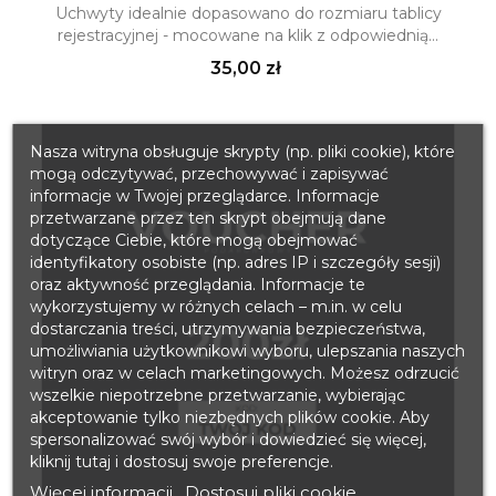
Uchwyty idealnie dopasowano do rozmiaru tablicy
rejestracyjnej - mocowane na klik z odpowiednią...
Cena
35,00 zł
Nasza witryna obsługuje skrypty (np. pliki cookie), które
mogą odczytywać, przechowywać i zapisywać
informacje w Twojej przeglądarce. Informacje
przetwarzane przez ten skrypt obejmują dane
dotyczące Ciebie, które mogą obejmować
identyfikatory osobiste (np. adres IP i szczegóły sesji)
oraz aktywność przeglądania. Informacje te
wykorzystujemy w różnych celach – m.in. w celu
dostarczania treści, utrzymywania bezpieczeństwa,
umożliwiania użytkownikowi wyboru, ulepszania naszych
witryn oraz w celach marketingowych. Możesz odrzucić
wszelkie niepotrzebne przetwarzanie, wybierając
akceptowanie tylko niezbędnych plików cookie. Aby
spersonalizować swój wybór i dowiedzieć się więcej,
kliknij tutaj i dostosuj swoje preferencje.
Więcej informacji
Dostosuj pliki cookie