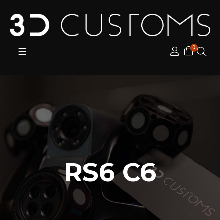
0
Toggle
☰
navigation
RS6 C6