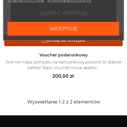
ODRZUĆ WSZYSTKO
AKCEPTUJĘ

Dodaj do koszyka

Voucher podarunkowy
Jeśli nie masz pomysłu na nietuzinkowy prezent to dobrze
trafiłeś! Nasz voucher może spełnić...
Cena
200,00 zł
Wyświetlanie 1-2 z 2 elementów