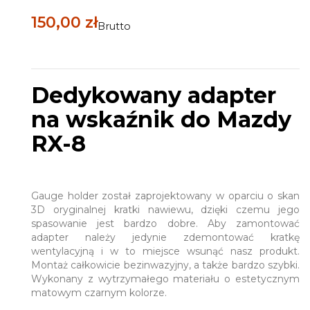
150,00 zł
Brutto
Dedykowany adapter
na wskaźnik do Mazdy
RX-8
Gauge holder został zaprojektowany w oparciu o skan
3D oryginalnej kratki nawiewu, dzięki czemu jego
spasowanie jest bardzo dobre. Aby zamontować
adapter należy jedynie zdemontować kratkę
wentylacyjną i w to miejsce wsunąć nasz produkt.
Montaż całkowicie bezinwazyjny, a także bardzo szybki.
Wykonany z wytrzymałego materiału o estetycznym
matowym czarnym kolorze.