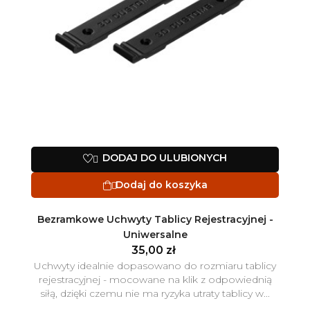
DODAJ DO ULUBIONYCH

Dodaj do koszyka

Bezramkowe Uchwyty Tablicy Rejestracyjnej -
Uniwersalne
35,00 zł
Uchwyty idealnie dopasowano do rozmiaru tablicy
rejestracyjnej - mocowane na klik z odpowiednią
siłą, dzięki czemu nie ma ryzyka utraty tablicy w...