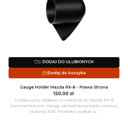
DODAJ DO ULUBIONYCH

Dodaj do koszyka

Gauge Holder Mazda RX-8 - Prawa Strona
150,00 zł
Dedykowany adapter na wskaźnik do Mazdy RX-8
Dane techniczne: Wersja: zamiast lewej kratki nawiewu
Materiał: ABS Powłoka: wydruk w...