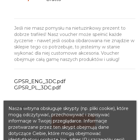
Jeśli nie masz pomysłu na nietuzinkowy prezent to
dobrze trafiłeś! Nasz voucher może spełnić każde
życzenie - nawet jeśli osoba obdarowana nie znajdzie w
sklepie tego co potrzebuje, to jesteśmy w stanie
wykonać dla niej customowe akcesoria. Voucher
obejmuje całą gamę naszych produktów i usług!
GPSR_ENG_3DC.pdf
GPSR_PL_3DC.pdf
ILOŚĆ
Nasza witryna obsługuje skrypty (np. pliki cookie), które
mogą odczytywać, przechowywać i zapisywać
informacje w Twojej przeglądarce. Informacje
Dodaj Do Koszyka
przetwarzane przez ten skrypt obejmują dane
dotyczące Ciebie, które mogą obejmować

Dodaj Do Ulubionych
identyfikatory osobiste (np. adres IP i szczegóły sesji)