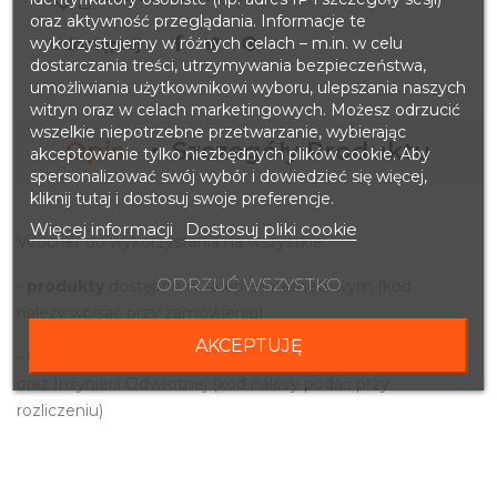
oraz aktywność przeglądania. Informacje te
wykorzystujemy w różnych celach – m.in. w celu
Udostępnij
dostarczania treści, utrzymywania bezpieczeństwa,
umożliwiania użytkownikowi wyboru, ulepszania naszych
witryn oraz w celach marketingowych. Możesz odrzucić
wszelkie niepotrzebne przetwarzanie, wybierając
Opis
Szczegóły Produktu
akceptowanie tylko niezbędnych plików cookie. Aby
spersonalizować swój wybór i dowiedzieć się więcej,
kliknij tutaj i dostosuj swoje preferencje.
Więcej informacji
Dostosuj pliki cookie
Voucher do wykorzystania na wszystkie:
ODRZUĆ WSZYSTKO
-
produkty
dostępne w sklepie internetowym (kod
należy wpisać przy zamówieniu)
AKCEPTUJĘ
-
usługi
skanu 3D, druku 3D, projektowania CAD
oraz Inżynierii Odwrotnej (kod należy podać przy
rozliczeniu)