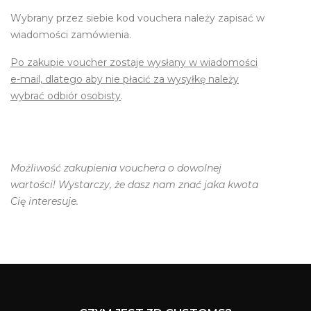
Wybrany przez siebie kod vouchera należy zapisać w
wiadomości zamówienia.
Po zakupie voucher zostaje wysłany w wiadomości
e-mail, dlatego aby nie płacić za wysyłkę należy
wybrać odbiór osobisty
.
Możliwość zakupienia vouchera o dowolnej
wartości! Wystarczy, że dasz nam znać jaka kwota
Cię interesuje.