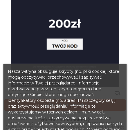
Nasza witryna obsługuje skrypty (np. pliki cookie), które
mogą odczytywać, przechowywać i zapisywać
informacje w Twojej przeglądarce. Informacje
przetwarzane przez ten skrypt obejmują dane

dotyczące Ciebie, które mogą obejmować
identyfikatory osobiste (np. adres IP i szczegóły sesji)
Dodaj do koszyka

oraz aktywność przeglądania. Informacje te
wykorzystujemy w różnych celach – m.in. w celu
dostarczania treści, utrzymywania bezpieczeństwa,
Voucher podarunkowy
umożliwiania użytkownikowi wyboru, ulepszania naszych
Jeśli nie masz pomysłu na nietuzinkowy prezent to dobrze
witryn oraz w celach marketingowych. Możesz odrzucić