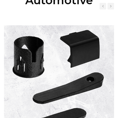
Automotive
‹
›