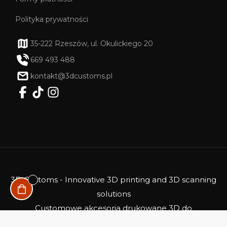
Polityka prywatności
35-222 Rzeszów, ul. Okulickiego 20
669 493 488
kontakt@3dcustoms.pl
3D Customs - Innovative 3D printing and 3D scanning
solutions
Customowe akcesoria drukowane 3D do
samochodów i nie tylko