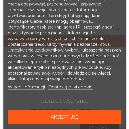
mogą odczytywać, przechowywać i zapisywać
informacje w Twojej przeglądarce. Informacje
przetwarzane przez ten skrypt obejmują dane
dotyczące Ciebie, które mogą obejmować
identyfikatory osobiste (np. adres IP i szczegóły sesji)

oraz aktywność przeglądania. Informacje te
wykorzystujemy w różnych celach – m.in. w celu
Dodaj do koszyka

dostarczania treści, utrzymywania bezpieczeństwa,
umożliwiania użytkownikowi wyboru, ulepszania naszych
witryn oraz w celach marketingowych. Możesz odrzucić
Door bushing Mazda MX-5 - POM
wszelkie niepotrzebne przetwarzanie, wybierając
Dedykowane usztywnienia drzwi do Mazdy MX-5 Pasują do
akceptowanie tylko niezbędnych plików cookie. Aby
wszystkich generacji Miaty. Door...
spersonalizować swój wybór i dowiedzieć się więcej,
Cena
130,00 zł
kliknij tutaj i dostosuj swoje preferencje.
Więcej informacji
Dostosuj pliki cookie
ODRZUĆ WSZYSTKO
BESTSELLERY
AKCEPTUJĘ
SPRAWDŹ