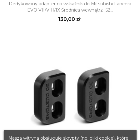
Dedykowany adapter na wskaźnik do Mitsubishi Lancera
EVO VII/VIII/IX Średnica wewnątrz -52...
Cena
130,00 zł
Nasza witryna obsługuje skrypty (np. pliki cookie), które