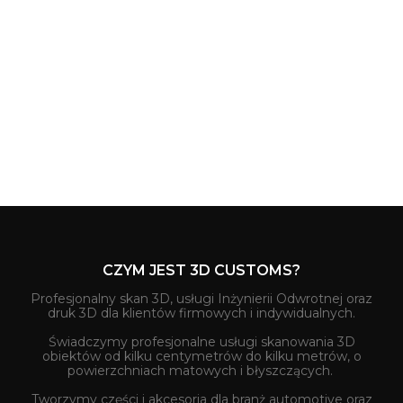
CZYM JEST 3D CUSTOMS?
Profesjonalny skan 3D, usługi Inżynierii Odwrotnej oraz
druk 3D dla klientów firmowych i indywidualnych.
Świadczymy profesjonalne usługi skanowania 3D
obiektów od kilku centymetrów do kilku metrów, o
powierzchniach matowych i błyszczących.
Tworzymy części i akcesoria dla branż automotive oraz