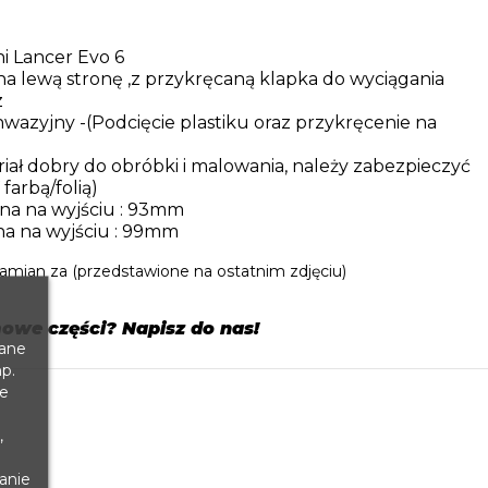
hi Lancer Evo 6
a lewą stronę ,z przykręcaną klapka do wyciągania
z
wazyjny -(Podcięcie plastiku oraz przykręcenie na
riał dobry do obróbki i malowania, należy zabezpieczyć
farbą/folią)
na na wyjściu : 93mm
a na wyjściu : 99mm
ian za (przedstawione na ostatnim zdjęciu)
owe części? Napisz do nas!
dane
p.
te
,
anie