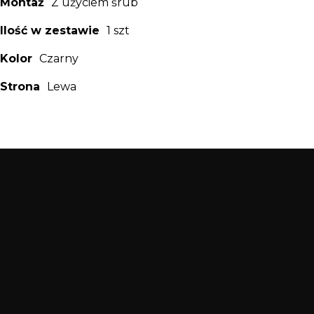
Montaż
Z użyciem śrub
Ilość w zestawie
1 szt
Kolor
Czarny
Strona
Lewa