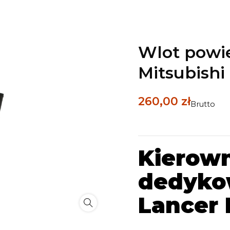
Wlot powi
Mitsubishi
260,00 zł
Brutto
Kierown
dedyko
Lancer 