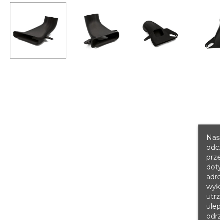
Nasz
odc
prz
dot
adre
wyko
utr
ule
odr