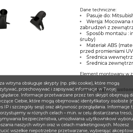
Dane techniczne:
Pasuje do: Mitsubis
Wersja: Mocowana n
zabrudzeń z zewnątr
Sposób montażu : in
śruby)
Materiał: ABS (mate
przed promieniami UV 
Średnica wewnętrz
Średnica zewnętrzn
Element montowany w zam
a witryna obsługuje skrypty (np. pliki cookie), które mogą
zytywać, przechowywać i zapisywać informacje w Twojej
Potrzebujesz custom
eglądarce. Informacje przetwarzane przez ten skrypt obejmują 
yczące Ciebie, które mogą obejmować identyfikatory osobiste (n
s IP i szczegóły sesji) oraz aktywność przeglądania. Informacje 
GPSR_ENG_3DC.pdf
rzystujemy w różnych celach – m.in. w celu dostarczania treści,
GPSR_PL_3DC.pdf
zymywania bezpieczeństwa, umożliwiania użytkownikowi wyboru
pszania naszych witryn oraz w celach marketingowych. Możesz
zucić wszelkie niepotrzebne przetwarzanie, wybierając akceptow