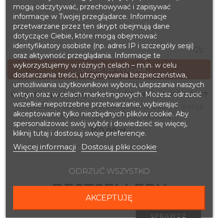
mogą odczytywać, przechowywać i zapisywać
informacje w Twojej przeglądarce. Informacje
przetwarzane przez ten skrypt obejmują dane
dotyczące Ciebie, które mogą obejmować
identyfikatory osobiste (np. adres IP i szczegóły sesji)

oraz aktywność przeglądania. Informacje te
wykorzystujemy w różnych celach – m.in. w celu
Dodaj do koszyka

dostarczania treści, utrzymywania bezpieczeństwa,
umożliwiania użytkownikowi wyboru, ulepszania naszych
witryn oraz w celach marketingowych. Możesz odrzucić
Cupholder podwójny BMW E60/61 automat 2003-2007
wszelkie niepotrzebne przetwarzanie, wybierając
Dedykowany uchwyt na kubki do BMW E60/61 - wersja
akceptowanie tylko niezbędnych plików cookie. Aby
przedliftowa z skrzynią automatyczną...
spersonalizować swój wybór i dowiedzieć się więcej,
Cena
150,00 zł
kliknij tutaj i dostosuj swoje preferencje.
Więcej informacji
Dostosuj pliki cookie
ODRZUĆ WSZYSTKO
BESTSELLERY
AKCEPTUJĘ
SPRAWDŹ