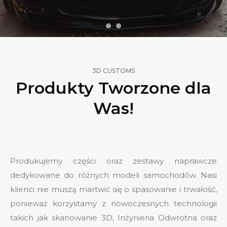
3D CUSTOMS
Produkty Tworzone dla
Was!
Produkujemy części oraz zestawy naprawcze
dedykowane do różnych modeli samochodów. Nasi
klienci nie muszą martwić się o spasowanie i trwałość,
ponieważ korzystamy z nowoczesnych technologii
takich jak skanowanie 3D, Inżynieria Odwrotna oraz