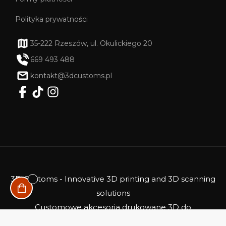
Polityka prywatności
35-222 Rzeszów, ul. Okulickiego 20
669 493 488
kontakt@3dcustoms.pl
3D Customs - Innovative 3D printing and 3D scanning
solutions
Customowe akcesoria drukowane 3D do
samochodów i nie tylko