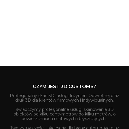
CZYM JEST 3D CUSTOMS?
Profesjonalny skan 3D, usługi Inżynierii Odwrotnej oraz
druk 3D dla klientów firmowych i indywidualnych.
Świadczymy profesjonalne usługi skanowania 3D
obiektów od kilku centymetrów do kilku metrów, o
powierzchniach matowych i błyszczących.
Tworzymy części i akcesoria dla branż automotive oraz