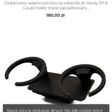
Dedykowany adapter potrójny na wskaźniki do Mazdy RX-8
Gauge holder został zaprojektowany...
Cena
180,00 zł
Nasza witryna obsługuje skrypty (np. pliki cookie), które