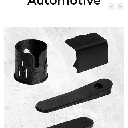
Automotive
‹
›
Cupholdery