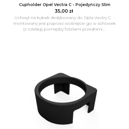
Cupholder Opel Vectra C - Pojedyńczy Slim
35,00 zł
Uchwyt na kubek dedykowany do Opla Vectry C -
montowany jest poprzez wciśnięcie go w schowek
(z roletką) pomiędzy fotelami przednimi....