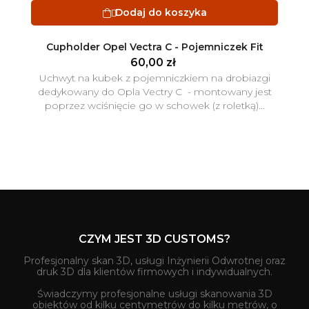
Dodaj do koszyka

Cupholder Opel Vectra C - Pojemniczek Fit
60,00 zł
Uchwyt na kubek z pojemniczkiem na drobiazgi
dedykowany do Opla Vectry C - montowany jest
poprzez wciśnięcie go w schowek (z roletką)...
CZYM JEST 3D CUSTOMS?
Profesjonalny skan 3D, usługi Inżynierii Odwrotnej oraz
druk 3D dla klientów firmowych i indywidualnych.
Świadczymy profesjonalne usługi skanowania 3D
obiektów od kilku centymetrów do kilku metrów, o