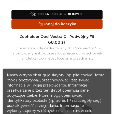
DODAJ DO ULUBIONYCH

Dodaj do koszyka

Cupholder Opel Vectra C - Podwójny Fit
60,00 zł
Uchwyt na kubki dedykowany do Opla Vectry C -
montowany jest poprzez wciśnięcie go w schowek
(z roletką) pomiędzy fotelami przednimi....
Nasza witryna obsługuje skrypty (np. pliki cookie), które
mogą odczytywać, przechowywać i zapisywać
informacje w Twojej przeglądarce. Informacje
przetwarzane przez ten skrypt obejmują dane
dotyczące Ciebie, które mogą obejmować
identyfikatory osobiste (np. adres IP i szczegóły sesji)
oraz aktywność przeglądania. Informacje te
wykorzystujemy w różnych celach – m.in. w celu