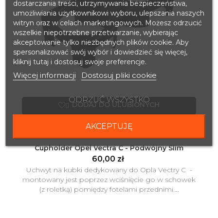
dostarczania treści, utrzymywania bezpieczeństwa,
umożliwiania użytkownikowi wyboru, ulepszania naszych
witryn oraz w celach marketingowych. Możesz odrzucić
wszelkie niepotrzebne przetwarzanie, wybierając
akceptowanie tylko niezbędnych plików cookie. Aby
spersonalizować swój wybór i dowiedzieć się więcej,
kliknij tutaj i dostosuj swoje preferencje.
Więcej informacji
Dostosuj pliki cookie
ODRZUĆ WSZYSTKO
DODAJ DO ULUBIONYCH

Dodaj do koszyka

AKCEPTUJĘ
Cupholder Opel Vectra C - Podwójny Slim
60,00 zł
Uchwyt na kubki dedykowany do Opla Vectry C -
montowany jest poprzez wciśnięcie go w schowek
(z roletką) pomiędzy fotelami przednimi....