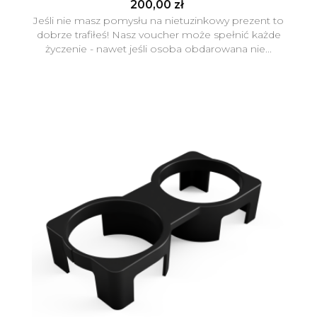
200,00 zł
Jeśli nie masz pomysłu na nietuzinkowy prezent to
dobrze trafiłeś! Nasz voucher może spełnić każde
życzenie - nawet jeśli osoba obdarowana nie...