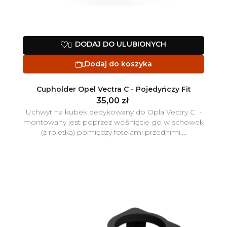
DODAJ DO ULUBIONYCH

Dodaj do koszyka

Cupholder Opel Vectra C - Pojedyńczy Fit
35,00 zł
Uchwyt na kubek dedykowany do Opla Vectry C -
montowany jest poprzez wciśnięcie go w schowek
(z roletką) pomiędzy fotelami przednimi....