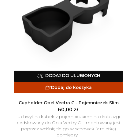
DODAJ DO ULUBIONYCH

Dodaj do koszyka

Cupholder Opel Vectra C - Pojemniczek Slim
60,00 zł
Uchwyt na kubek z pojemniczkiem na drobiazgi
dedykowany do Opla Vectry C - montowany jest
poprzez wciśnięcie go w schowek (z roletką)
pomiędzy...