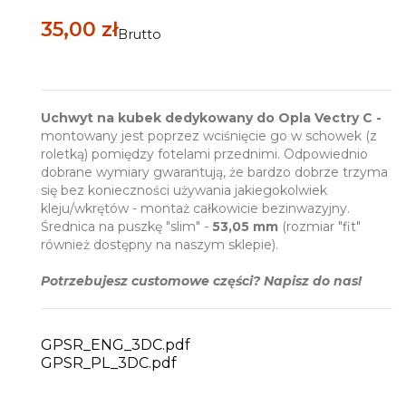
35,00 zł
Brutto
Uchwyt na kubek dedykowany do Opla Vectry C
-
montowany jest poprzez wciśnięcie go w schowek (z
roletką) pomiędzy fotelami przednimi. Odpowiednio
dobrane wymiary gwarantują, że bardzo dobrze trzyma
się bez konieczności używania jakiegokolwiek
kleju/wkrętów - montaż całkowicie bezinwazyjny.
Średnica na puszkę "slim" -
53,05 mm
(rozmiar "fit"
również dostępny na naszym sklepie).
Potrzebujesz customowe części? Napisz do nas!
GPSR_ENG_3DC.pdf
GPSR_PL_3DC.pdf