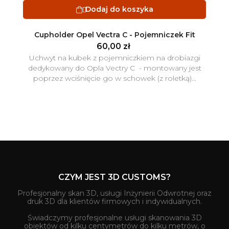
Dodaj do koszyka

Cupholder Opel Vectra C - Pojemniczek Fit
60,00 zł
Uchwyt na kubek z pojemniczkiem na drobiazgi
dedykowany do Opla Vectry C - montowany jest
poprzez wciśnięcie go w schowek (z roletką)...
CZYM JEST 3D CUSTOMS?
Profesjonalny skan 3D, usługi Inżynierii Odwrotnej oraz
druk 3D dla klientów firmowych i indywidualnych.
Świadczymy profesjonalne usługi skanowania 3D
obiektów od kilku centymetrów do kilku metrów, o