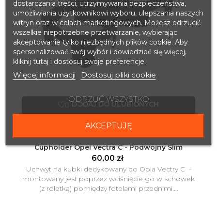
dostarczania treści, utrzymywania bezpieczeństwa,
umożliwiania użytkownikowi wyboru, ulepszania naszych
witryn oraz w celach marketingowych. Możesz odrzucić
wszelkie niepotrzebne przetwarzanie, wybierając
akceptowanie tylko niezbędnych plików cookie. Aby
spersonalizować swój wybór i dowiedzieć się więcej,
kliknij tutaj i dostosuj swoje preferencje.
Więcej informacji
Dostosuj pliki cookie
ODRZUĆ WSZYSTKO
DODAJ DO ULUBIONYCH

Dodaj do koszyka

AKCEPTUJĘ
Cupholder Opel Vectra C - Podwójny Slim
60,00 zł
Uchwyt na kubki dedykowany do Opla Vectry C -
montowany jest poprzez wciśnięcie go w schowek
(z roletką) pomiędzy fotelami przednimi....