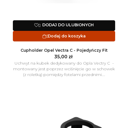
DODAJ DO ULUBIONYCH

Dodaj do koszyka

Cupholder Opel Vectra C - Pojedyńczy Fit
35,00 zł
Uchwyt na kubek dedykowany do Opla Vectry C -
montowany jest poprzez wciśnięcie go w schowek
(z roletką) pomiędzy fotelami przednimi....