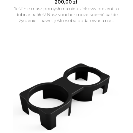
200,00 zł
Jeśli nie masz pomysłu na nietuzinkowy prezent to
dobrze trafiłeś! Nasz voucher może spełnić każde
życzenie - nawet jeśli osoba obdarowana nie...