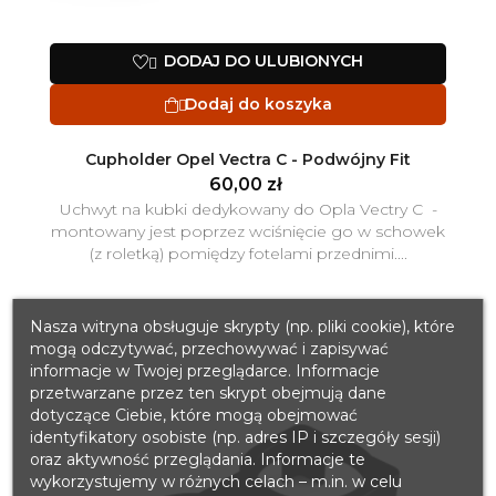
DODAJ DO ULUBIONYCH

Dodaj do koszyka

Cupholder Opel Vectra C - Podwójny Fit
60,00 zł
Uchwyt na kubki dedykowany do Opla Vectry C -
montowany jest poprzez wciśnięcie go w schowek
(z roletką) pomiędzy fotelami przednimi....
Nasza witryna obsługuje skrypty (np. pliki cookie), które
mogą odczytywać, przechowywać i zapisywać
informacje w Twojej przeglądarce. Informacje
przetwarzane przez ten skrypt obejmują dane
dotyczące Ciebie, które mogą obejmować
identyfikatory osobiste (np. adres IP i szczegóły sesji)
oraz aktywność przeglądania. Informacje te
wykorzystujemy w różnych celach – m.in. w celu