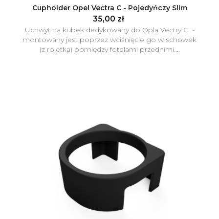
Cupholder Opel Vectra C - Pojedyńczy Slim
35,00 zł
Uchwyt na kubek dedykowany do Opla Vectry C -
montowany jest poprzez wciśnięcie go w schowek
(z roletką) pomiędzy fotelami przednimi....