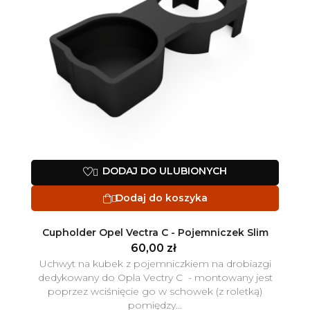
DODAJ DO ULUBIONYCH

Dodaj do koszyka

Cupholder Opel Vectra C - Pojemniczek Slim
60,00 zł
Uchwyt na kubek z pojemniczkiem na drobiazgi
dedykowany do Opla Vectry C - montowany jest
poprzez wciśnięcie go w schowek (z roletką)
pomiędzy...