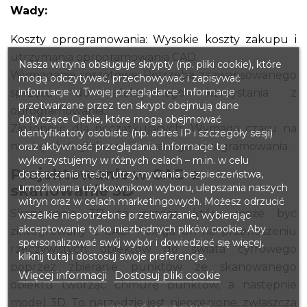
Wady:
Koszty oprogramowania: Wysokie koszty zakupu i
utrzymania oprogramowania CAD.
Nasza witryna obsługuje skrypty (np. pliki cookie), które
Wymagania sprzętowe: Potrzeba zaawansowanego
mogą odczytywać, przechowywać i zapisywać
informacje w Twojej przeglądarce. Informacje
sprzętu do efektywnego korzystania z
przetwarzane przez ten skrypt obejmują dane
oprogramowania.
dotyczące Ciebie, które mogą obejmować
Złożoność dla początkujących: Wymaga czasu na
identyfikatory osobiste (np. adres IP i szczegóły sesji)
naukę obsługi skomplikowanego oprogramowania.
oraz aktywność przeglądania. Informacje te
wykorzystujemy w różnych celach – m.in. w celu
Projektowanie w CAD a
dostarczania treści, utrzymywania bezpieczeństwa,
skanowanie 3D
umożliwiania użytkownikowi wyboru, ulepszania naszych
witryn oraz w celach marketingowych. Możesz odrzucić
Skanowanie 3D to proces, który może być
wszelkie niepotrzebne przetwarzanie, wybierając
akceptowanie tylko niezbędnych plików cookie. Aby
zintegrowany z CAD. Polega on na przenoszeniu
spersonalizować swój wybór i dowiedzieć się więcej,
rzeczywistych obiektów do świata cyfrowego
kliknij tutaj i dostosuj swoje preferencje.
poprzez zbieranie punktów ze skanowanego
Więcej informacji
Dostosuj pliki cookie
obiektu tworząc chmurę punktów, a następnie
model 3D. To narzędzie jest nieocenione, zwłaszcza