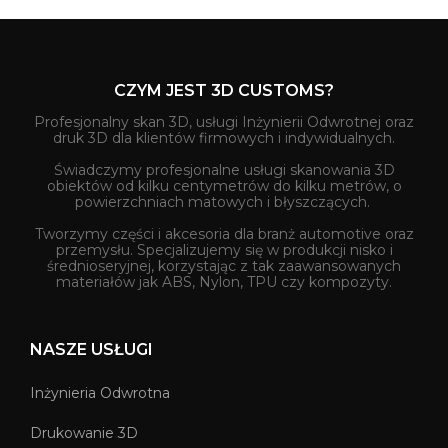
CZYM JEST 3D CUSTOMS?
Profesjonalny skan 3D, usługi Inżynierii Odwrotnej oraz
druk 3D dla klientów firmowych i indywidualnych.
Świadczymy profesjonalne usługi skanowania 3D
obiektów od kilku centymetrów do kilku metrów, o
powierzchniach matowych i błyszczących.
Tworzymy części i akcesoria dla branż automotive oraz
przemysłu. Specjalizujemy się w produkcji nisko i
średnioseryjnej, korzystając z tak zaawansowanych
materiałów jak ABS, Nylon, TPU czy kompozyty.
NASZE USŁUGI
Inżynieria Odwrotna
Drukowanie 3D