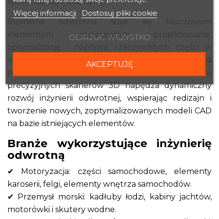
lotnictwo czy medycyna.
Więcej informacji
Dostosuj pliki cookie
Inżynieria odwrotna staje się kluczowym
elementem wspierającym projektowanie,
ODRZUĆ WSZYSTKO
optymalizację i naprawę rzeczywistych części w
wielu branżach. Możliwość cyfrowego odtworzenia
AKCEPTUJĘ
nawet bardzo złożonych geometrii przy użyciu
precyzyjnych skanerów 3D napędza dynamiczny
rozwój inżynierii odwrotnej, wspierając redizajn i
tworzenie nowych, zoptymalizowanych modeli CAD
na bazie istniejących elementów.
Branże wykorzystujące inżynierię
odwrotną
✔ Motoryzacja: części samochodowe, elementy
karoserii, felgi, elementy wnętrza samochodów.
✔ Przemysł morski: kadłuby łodzi, kabiny jachtów,
motorówki i skutery wodne.