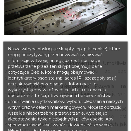
Nasza witryna obsługuje skrypty (np. pliki cookie), które
mogą odczytywać, przechowywać i zapisywać
informacje w Twojej przeglądarce. Informacje
→ Odtwarzanie bez dokumentacji:
Umożliwia
przetwarzane przez ten skrypt obejmują dane
odtworzenie obiektu bez dostępu do jego
dotyczące Ciebie, które mogą obejmować
identyfikatory osobiste (np. adres IP i szczegóły sesji)
oryginalnej dokumentacji technicznej.
oraz aktywność przeglądania. Informacje te
→ Modyfikacje i ulepszenia:
Pozwala na
wykorzystujemy w różnych celach – m.in. w celu
modyfikowanie i udoskonalanie istniejących
dostarczania treści, utrzymywania bezpieczeństwa,
obiektów.
umożliwiania użytkownikowi wyboru, ulepszania naszych
witryn oraz w celach marketingowych. Możesz odrzucić
→ Dokładność i precyzja:
Zapewnia możliwość
wszelkie niepotrzebne przetwarzanie, wybierając
uzyskania bardzo dokładnych modeli, co jest
akceptowanie tylko niezbędnych plików cookie. Aby
kluczowe w zaawansowanych branżach, takich jak
spersonalizować swój wybór i dowiedzieć się więcej,
kliknij tutaj i dostosuj swoje preferencje.